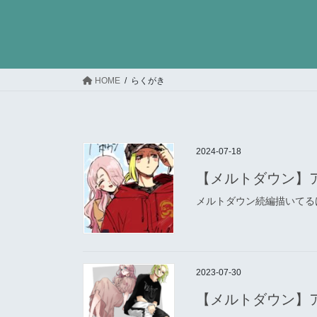
コ
ナ
ン
ビ
テ
ゲ
ン
ー
ツ
シ
HOME
らくがき
へ
ョ
ス
ン
キ
に
ッ
移
2024-07-18
プ
動
【メルトダウン】
メルトダウン続編描いてる
2023-07-30
【メルトダウン】