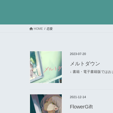
コ
ナ
ン
ビ
テ
ゲ
ン
ー
ツ
シ
HOME
恋愛
へ
ョ
ス
ン
キ
に
ッ
移
2023-07-20
プ
動
メルトダウン
↓ 書籍・電子書籍版ではお
2021-12-14
FlowerGift