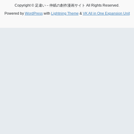
Copyright © 足違い－仲紙の創作漫画サイト All Rights Reserved.
Powered by
WordPress
with
Lightning Theme
&
VK All in One Expansion Unit