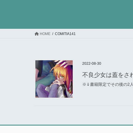
コ
ナ
ン
ビ
テ
ゲ
ン
ー
ツ
シ
HOME
COMITIA141
へ
ョ
ス
ン
キ
に
ッ
移
2022-08-30
プ
動
不良少女は蓋をさ
※⇓書籍限定でその後の2